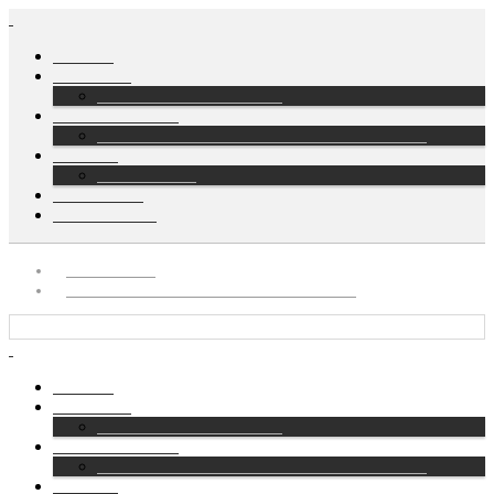
INICIO
CURSOS
CÓMO INSCRIBIRSE
ACTIVIDADES
INSCRIPCIÓN EN LAS ACTIVIDADES
VIAJES
RESERVAR
NOTICIAS
CONTACTO
911877170
info@conocimientouniversitario.com
INICIO
CURSOS
CÓMO INSCRIBIRSE
ACTIVIDADES
INSCRIPCIÓN EN LAS ACTIVIDADES
VIAJES