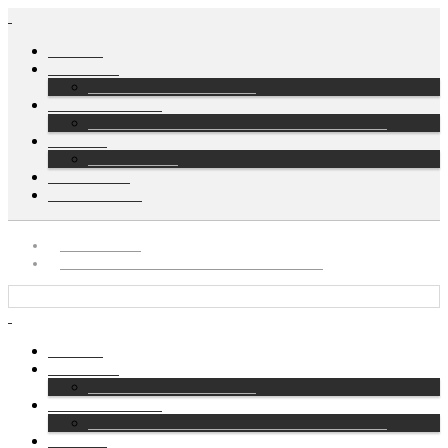
INICIO
CURSOS
CÓMO INSCRIBIRSE
ACTIVIDADES
INSCRIPCIÓN EN LAS ACTIVIDADES
VIAJES
RESERVAR
NOTICIAS
CONTACTO
911877170
info@conocimientouniversitario.com
INICIO
CURSOS
CÓMO INSCRIBIRSE
ACTIVIDADES
INSCRIPCIÓN EN LAS ACTIVIDADES
VIAJES