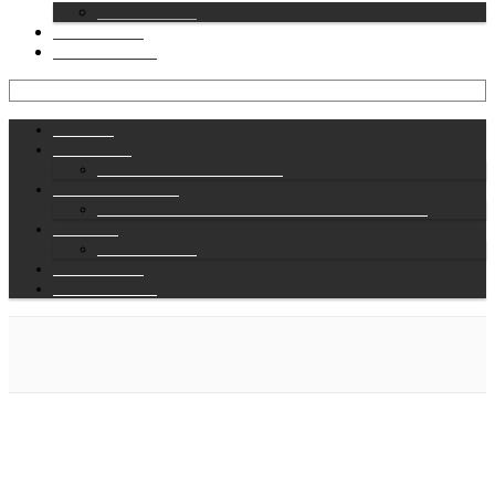
RESERVAR
NOTICIAS
CONTACTO
INICIO
CURSOS
CÓMO INSCRIBIRSE
ACTIVIDADES
INSCRIPCIÓN EN LAS ACTIVIDADES
VIAJES
RESERVAR
NOTICIAS
CONTACTO
BLOG
11/05/2025 | SIN CATEGORÍA | NO COMMENT
COMO JUGAR AL CASINO DEL
RIO